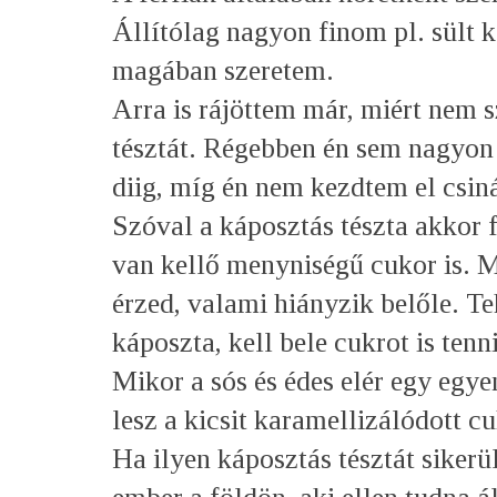
Állítólag nagyon finom pl. sült 
magában szeretem.
Arra is rájöttem már, miért nem 
tésztát. Régebben én sem nagyon 
diig, míg én nem kezdtem el csiná
Szóval a káposztás tészta akkor 
van kellő menyniségű cukor is. M
érzed, valami hiányzik belőle. T
káposzta, kell bele cukrot is tenn
Mikor a sós és édes elér egy egye
lesz a kicsit karamellizálódott c
Ha ilyen káposztás tésztát sikerü