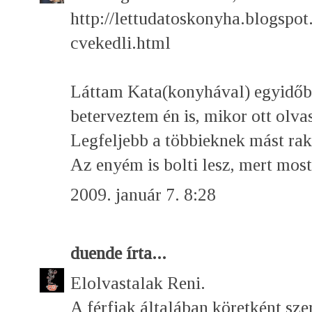
http://lettudatoskonyha.blogspo
cvekedli.html
Láttam Kata(konyhával) egyidőbe
beterveztem én is, mikor ott olva
Legfeljebb a többieknek mást rak
Az enyém is bolti lesz, mert most
2009. január 7. 8:28
duende
írta...
Elolvastalak Reni.
A férfiak általában köretként szer