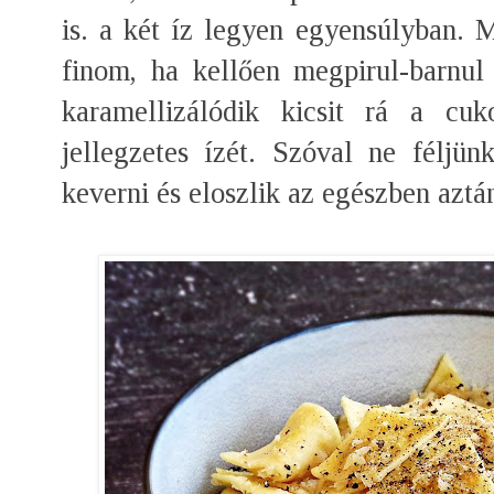
is. a két íz legyen egyensúlyban. 
finom, ha kellően megpirul-barnul
karamellizálódik kicsit rá a cu
jellegzetes ízét. Szóval ne féljün
keverni és eloszlik az egészben aztá