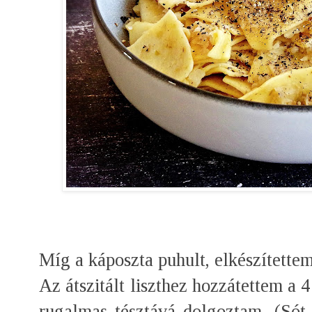
Míg a káposzta puhult, elkészítettem 
Az átszitált liszthez hozzátettem a 4
rugalmas tésztává dolgoztam. (Sót