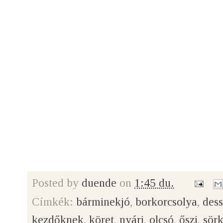
Posted by
duende
on
1:45 du.
Címkék:
bárminekjó
,
borkorcsolya
,
dess
kezdőknek
,
köret
,
nyári
,
olcsó
,
őszi
,
sör