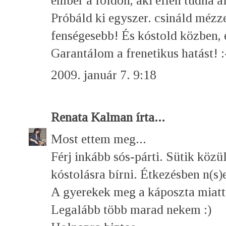
ember a földön, aki ellen tudna áll
Próbáld ki egyszer. csináld mézz
fenségesebb! És kóstold közben, e
Garantálom a frenetikus hatást! :
2009. január 7. 9:18
Renata Kalman
írta...
Most ettem meg...
Férj inkább sós-párti. Sütik közü
kóstolásra bírni. Étkezésben n(s)
A gyerekek meg a káposzta miatt
Legalább több marad nekem :)