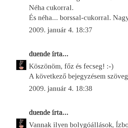
Néha cukorral.
És néha... borssal-cukorral. Nag
2009. január 4. 18:37
duende
írta...
Köszönöm, főz és fecseg! :-)
A következő bejegyzésem szövegét
2009. január 4. 18:38
duende
írta...
Vannak ilyen bolygóállások, Ízbo