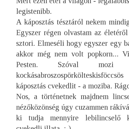
Mert ezen étel a világon - legalábbi
legistenibb.
A káposztás tésztáról nekem mindi
Egyszer régen olvastam az életérő
sztori. Elmeséli hogy egyszer egy 
akkor még nem volt popkorn... Vi
Pesten. Szóval mozi 
kockásabroszospörkölteskisföccsö
káposztás cvekedlit - a moziba. Rág
Nos, a történetnek majdnem lincse
nézőközönség úgy cuzammen rákívánt
ki tudja mennyire lebilincselő k
cvekedli illata. :-)