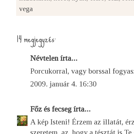
vega
14 megjegyzés:
Névtelen írta...
Porcukorral, vagy borssal fogya
2009. január 4. 16:30
Főz és fecseg
írta...
A kép Isteni! Érzem az illatát, ér
szeretem, az, hogy a tésztát is Te