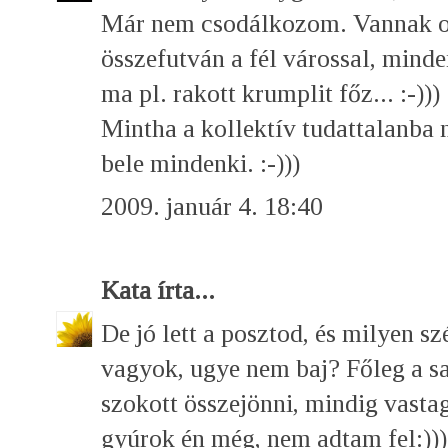
Már nem csodálkozom. Vannak ol
összefutván a fél várossal, minde
ma pl. rakott krumplit főz... :-)))
Mintha a kollektív tudattalanba 
bele mindenki. :-)))
2009. január 4. 18:40
Kata
írta...
De jó lett a posztod, és milyen szé
vagyok, ugye nem baj? Főleg a sa
szokott összejönni, mindig vasta
gyúrok én még, nem adtam fel:)))