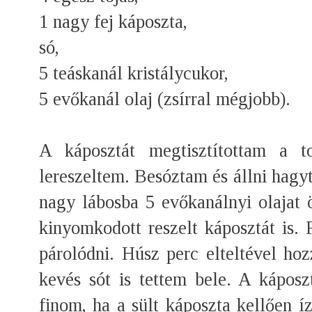
1 nagy fej káposzta,
só,
5 teáskanál kristálycukor,
5 evőkanál olaj (zsírral mégjobb).
A káposztát megtisztítottam a to
lereszeltem. Besóztam és állni hag
nagy lábosba 5 evőkanálnyi olajat 
kinyomkodott reszelt káposztát is.
párolódni. Húsz perc elteltével h
kevés sót is tettem bele. A káposz
finom, ha a sült káposzta kellően íz