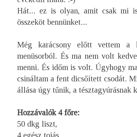
Hát... ez is olyan, amit csak mi 
összeköt bennünket...
Még karácsony előtt vettem a k
menüsorból. És ma nem volt kedve
menni. És időm is volt. Úgyhogy ma h
csináltam a fent dicsőített csodát. M
állása úgy tűnik, a tésztagyúrásnak 
Hozzávalók 4 főre:
50 dkg liszt,
4 egész tojás,