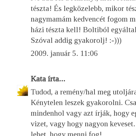
tészta! És legközelebb, mikor tész
nagymamám kedvencét fogom meg
házi tészta kell! Boltiból egyált
Szóval addig gyakorolj! :-)))
2009. január 5. 11:06
Kata
írta...
Tudod, a remény/hal meg utoljára
Kénytelen leszek gyakorolni. Cs
mindenhol vagy azt írják, hogy e
vizet, vagy hogy nagyon keveset.
lehet, hogy menni fog!