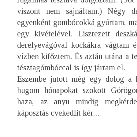
viszont nem sajnáltam.) Négy d
egyenként gombócokká gyúrtam, majd
egy kivételével. Lisztezett deszk
derelyevágóval kockákra vágtam és
vízben kifőztem. És aztán utána a 
tésztagómbóccal is így jártam el.
Eszembe jutott még egy dolog a k
hugom hónapokat szokott Görögors
haza, az anyu mindig megkérde
káposztás cvekedlit kér...