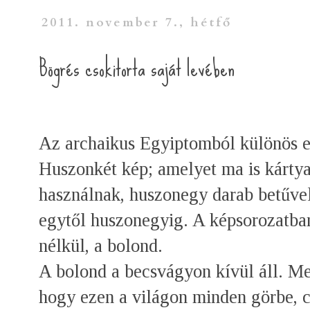
2011. november 7., hétfő
Bögrés csokitorta saját levében
Az archaikus Egyiptomból különös 
Huszonkét kép; amelyet ma is kártya
használnak, huszonegy darab betűv
egytől huszonegyig. A képsorozatban
nélkül, a bolond.
A bolond a becsvágyon kívül áll. Me
hogy ezen a világon minden görbe, 