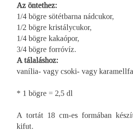
Az öntethez:
1/4 bögre sötétbarna nádcukor,
1/2 bögre kristálycukor,
1/4 bögre kakaópor,
3/4 bögre forróvíz.
A tálaláshoz:
vanília- vagy csoki- vagy karamellfa
* 1 bögre = 2,5 dl
A tortát 18 cm-es formában készí
kifut.