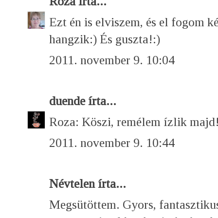
Roza
írta...
Ezt én is elviszem, és el fogom k
hangzik:) És guszta!:)
2011. november 9. 10:04
duende
írta...
Roza: Köszi, remélem ízlik majd!
2011. november 9. 10:44
Névtelen írta...
Megsütöttem. Gyors, fantasztiku