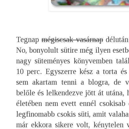
Tegnap
mégiscsak vasárnap
délután 
No, bonyolult sütire még ilyen eset
nagy süteményes könyvemben talál
10 perc. Egyszerre kész a torta és
sem akartam tenni a blogra, de v
belőle és lelkendezve jött át utána,
életében nem evett ennél csokisab 
legfinomabb csokis süti, amit valaha 
már ekkora sikere volt, kénytelen 