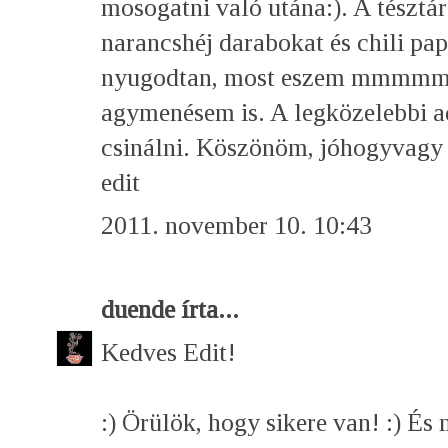
mosogatni való utána:). A tésztá
narancshéj darabokat és chili pa
nyugodtan, most eszem mmmmm:)
agymenésem is. A legközelebbi a
csinálni. Köszönöm, jóhogyvagy
edit
2011. november 10. 10:43
duende
írta...
Kedves Edit!
:) Örülök, hogy sikere van! :) És 