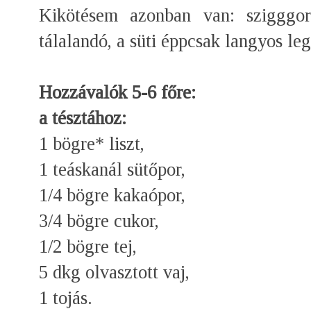
Kikötésem azonban van: szigggor
tálalandó, a süti éppcsak langyos leg
Hozzávalók 5-6 főre:
a tésztához:
1 bögre* liszt,
1 teáskanál sütőpor,
1/4 bögre kakaópor,
3/4 bögre cukor,
1/2 bögre tej,
5 dkg olvasztott vaj,
1 tojás.