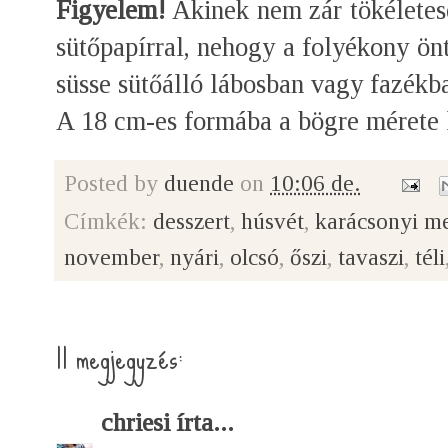
Figyelem!
Akinek nem zár tökéletese
sütőpapírral, nehogy a folyékony önt
süsse sütőálló lábosban vagy fazékb
A 18 cm-es formába a bögre mérete le
Posted by
duende
on
10:06 de.
Címkék:
desszert
,
húsvét
,
karácsonyi m
november
,
nyári
,
olcsó
,
őszi
,
tavaszi
,
téli
11 megjegyzés:
chriesi
írta...