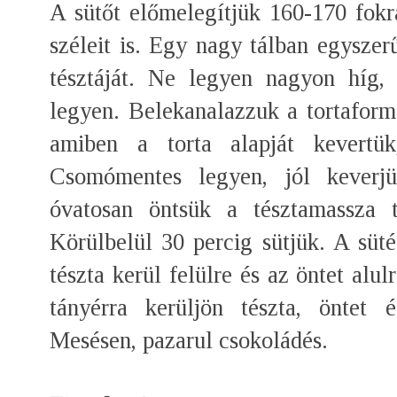
A sütőt előmelegítjük 160-170 fokr
széleit is. Egy nagy tálban egyszer
tésztáját. Ne legyen nagyon híg, 
legyen. Belekanalazzuk a tortafor
amiben a torta alapját kevertük
Csomómentes legyen, jól keverj
óvatosan öntsük a tésztamassza t
Körülbelül 30 percig sütjük. A süté
tészta kerül felülre és az öntet alu
tányérra kerüljön tészta, öntet 
Mesésen, pazarul csokoládés.