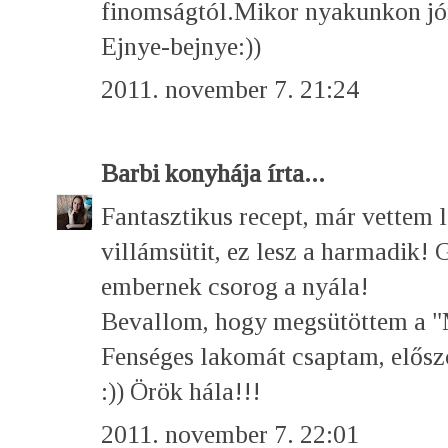
finomságtól.Mikor nyakunkon jó
Ejnye-bejnye:))
2011. november 7. 21:24
Barbi konyhája
írta...
Fantasztikus recept, már vettem le
villámsütit, ez lesz a harmadik! 
embernek csorog a nyála!
Bevallom, hogy megsütöttem a "
Fenséges lakomát csaptam, előszö
:)) Örök hála!!!
2011. november 7. 22:01